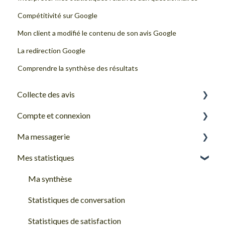
Compétitivité sur Google
Mon client a modifié le contenu de son avis Google
La redirection Google
Comprendre la synthèse des résultats
Collecte des avis
Compte et connexion
Canaux de collecte et sources d'avis
Ma messagerie
Premiers pas sur Goodays
Mes statistiques
Les bases d'organisation des comptes Goodays
Ma boîte de réception Goodays
Mon profil Goodays
Répondre et gérer mes avis clients
Ma synthèse
Mot de passe et connexion
Fonctionnalités de réponse
Statistiques de conversation
Problèmes de connexion
Fonctionnalités de partage
Statistiques de satisfaction