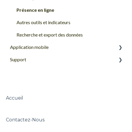
Autres actions rapides
Présence en ligne
Modifier ou supprimer un avis ou une réponse
Autres outils et indicateurs
Chat
Recherche et export des données
Application mobile
Support
Prise en main de l'application mobile
Questions fréquemment posées
Support Goodays
Accueil
Contactez-Nous