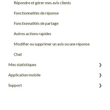
Mon profil Goodays
Répondre et gérer mes avis clients
Mot de passe et connexion
Fonctionnalités de réponse
Problèmes de connexion
Fonctionnalités de partage
Autres actions rapides
Modifier ou supprimer un avis ou une réponse
Chat
Mes statistiques
Application mobile
Ma synthèse
Support
Statistiques de conversation
Prise en main de l'application mobile
Statistiques de satisfaction
Questions fréquemment posées
Présence en ligne
Support Goodays