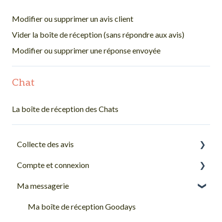
Modifier ou supprimer un avis client
Vider la boîte de réception (sans répondre aux avis)
Modifier ou supprimer une réponse envoyée
Chat
La boîte de réception des Chats
Collecte des avis
Compte et connexion
Canaux de collecte et sources d'avis
Ma messagerie
Premiers pas sur Goodays
Les bases d'organisation des comptes Goodays
Ma boîte de réception Goodays