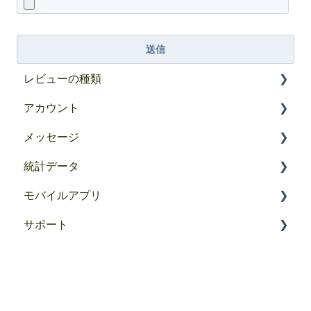
レビューの種類
アカウント
レビューの収集チャンネルとソース
メッセージ
Goodaysのはじめ方
統計データ
アクセスの管理
受信箱
モバイルアプリ
あなたのプロフィール
レビューへの回答と管理
統計結果
サポート
パスワードとログイン
回答機能
メッセージに関する統計
モバイルアプリのインストール
共有機能
顧客満足度に関する統計
Goodays サポート
ブロック及びスパム対応
Google